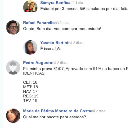
Sámyra Benfica
há 1 dia
Estudei por 3 meses, 5/6 simulados por dia, fal
Rafael Panarello
há 2 dias
Gente, Bom dia! Vou começar meu estudo!
Yasmin Bertini
há 2 dias
É isso aí,💪
Pedro Augusto
há 2 dias
Fiz minha prova 31/07, Aprovado com 91% na banca do PP
IDENTICAS.
CET: 18
MET: 18
NAV: 17
REG: 19
TEV: 19
Maria de Fátima Monteiro da Costa
há 2 dias
Qual melhor pacote para estudos?