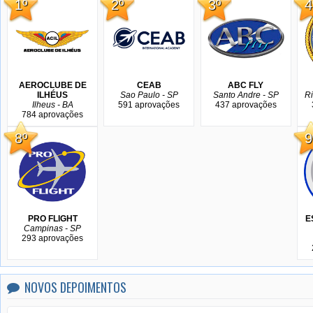
1º
2º
3º
4
AEROCLUBE DE
CEAB
ABC FLY
ILHÉUS
Sao Paulo - SP
Santo Andre - SP
Ri
Ilheus - BA
591 aprovações
437 aprovações
784 aprovações
8º
9
PRO FLIGHT
E
Campinas - SP
293 aprovações
NOVOS DEPOIMENTOS