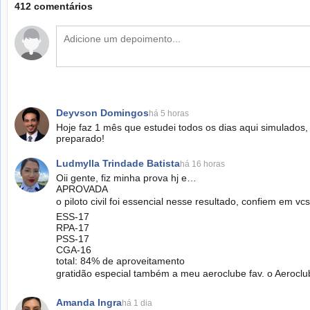
412 comentários
Deyvson Domingos
há 5 horas
Hoje faz 1 mês que estudei todos os dias aqui simulados
preparado!
Ludmylla Trindade Batista
há 16 horas
Oii gente, fiz minha prova hj e…
APROVADA
o piloto civil foi essencial nesse resultado, confiem em 
ESS-17
RPA-17
PSS-17
CGA-16
total: 84% de aproveitamento
gratidão especial também a meu aeroclube fav. o Aeroclu
Amanda Ingra
há 1 dia