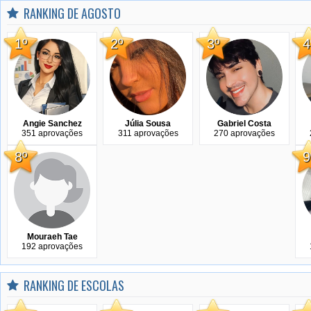
RANKING DE AGOSTO
1º
2º
3º
4
Angie Sanchez
Júlia Sousa
Gabriel Costa
351 aprovações
311 aprovações
270 aprovações
8º
9
Mouraeh Tae
192 aprovações
RANKING DE ESCOLAS