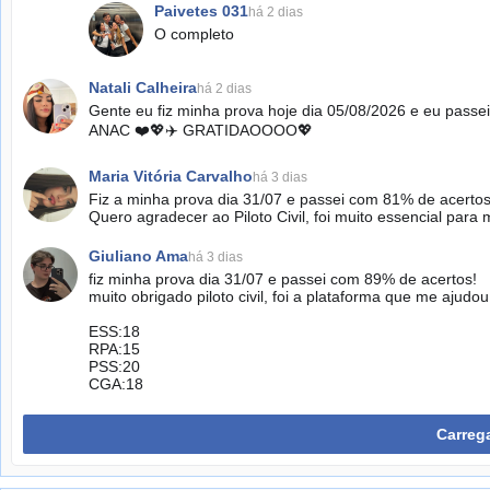
Paivetes 031
há 2 dias
O completo
Natali Calheira
há 2 dias
Gente eu fiz minha prova hoje dia 05/08/2026 e eu passei 
ANAC ❤️💖✈️ GRATIDAOOOO💖
Maria Vitória Carvalho
há 3 dias
Fiz a minha prova dia 31/07 e passei com 81% de acertos
Quero agradecer ao Piloto Civil, foi muito essencial par
Giuliano Ama
há 3 dias
fiz minha prova dia 31/07 e passei com 89% de acertos!
muito obrigado piloto civil, foi a plataforma que me aju
ESS:18
RPA:15
PSS:20
CGA:18
Carreg