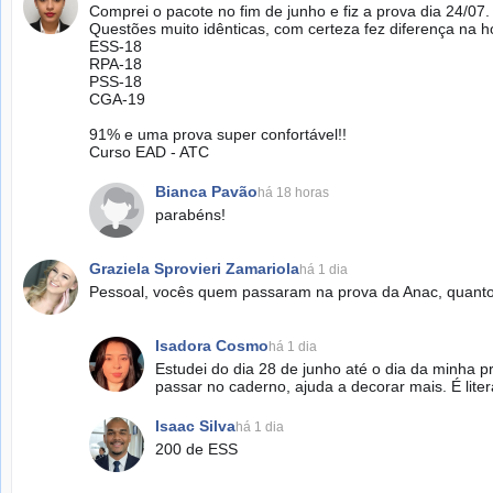
Comprei o pacote no fim de junho e fiz a prova dia 24/07.
Questões muito idênticas, com certeza fez diferença na h
ESS-18
RPA-18
PSS-18
CGA-19
91% e uma prova super confortável!!
Curso EAD - ATC
Bianca Pavão
há 18 horas
parabéns!
Graziela Sprovieri Zamariola
há 1 dia
Pessoal, vocês quem passaram na prova da Anac, quanto
Isadora Cosmo
há 1 dia
Estudei do dia 28 de junho até o dia da minha p
passar no caderno, ajuda a decorar mais. É lit
Isaac Silva
há 1 dia
200 de ESS